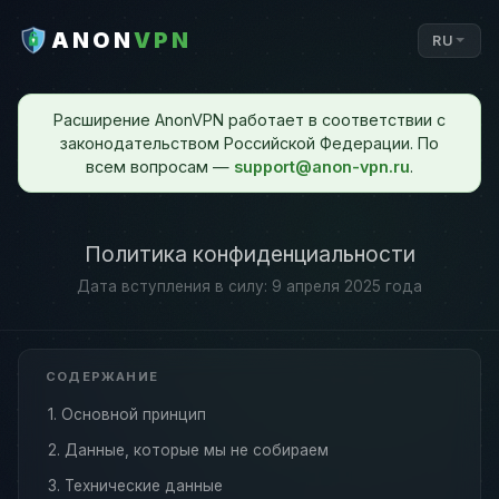
ANON
VPN
RU
Расширение AnonVPN работает в соответствии с
законодательством Российской Федерации. По
всем вопросам —
support@anon-vpn.ru
.
Политика конфиденциальности
Дата вступления в силу: 9 апреля 2025 года
СОДЕРЖАНИЕ
1. Основной принцип
2. Данные, которые мы не собираем
3. Технические данные