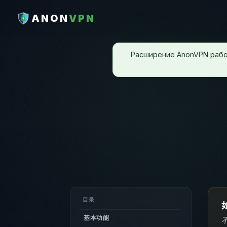
ANON
VPN
Расширение AnonVPN рабо
目录
基本功能