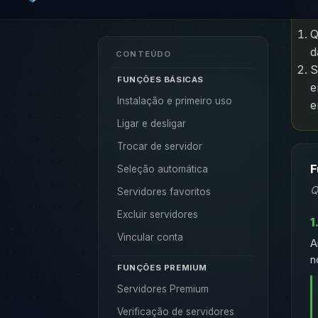
a
Instalação e primeiro uso
Ligar e desligar
Q
d
Trocar de servidor
S
Seleção automática
e
Servidores favoritos
Excluir servidores
Vincular conta
F
FUNÇÕES PREMIUM
Q
Servidores Premium
Verificação de servidores
1
Filtro de sites
A
n
Ativação auto para sites
Esquema de cores
Bloqueio de anúncios