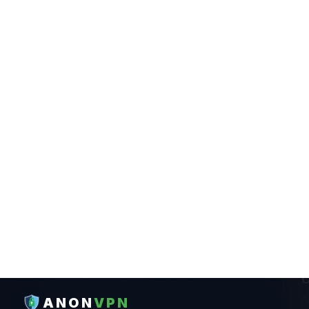
ANON
VPN
Расширение AnonVPN рабо
CONTEÚDO
C
FUNÇÕES BÁSICAS
N