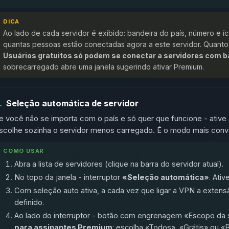
DICA
Ao lado de cada servidor é exibido: bandeira do país, número e 
quantas pessoas estão conectadas agora a este servidor. Quanto
Usuários gratuitos só podem se conectar a servidores com b
sobrecarregado abre uma janela sugerindo ativar Premium.
.
Seleção automática de servidor
e você não se importa com o país e só quer que funcione - ative
scolhe sozinha o servidor menos carregado. É o modo mais conve
COMO USAR
Abra a lista de servidores (clique na barra do servidor atual).
No topo da janela - interruptor
«Seleção automática»
. Ative
Com seleção auto ativa, a cada vez que ligar a VPN a exten
definido.
Ao lado do interruptor - botão com engrenagem «Escopo da 
para assinantes Premium
: escolha «Todos», «Grátis» ou «