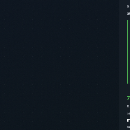
S
a
7
S
r
m
v