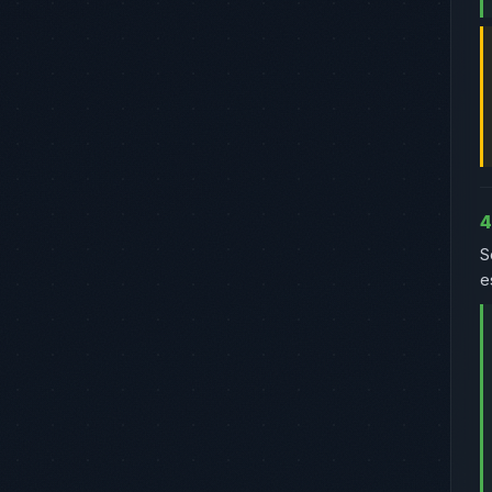
4
S
e