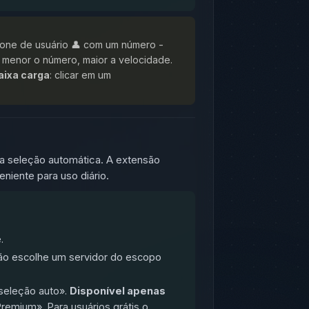
ícone de usuário 👤 com um número -
 menor o número, maior a velocidade.
aixa carga
: clicar em um
 a seleção automática. A extensão
niente para uso diário.
.
são escolhe um servidor do escopo
seleção auto».
Disponível apenas
Premium». Para usuários grátis o