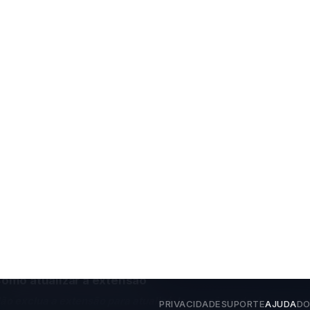
PRIVACIDADE
SUPORTE
AJUDA
DO
тает в соответствии с законодательством Российской Федер
support@anon-vpn.ru
.
Como usar o AnonVPN
Guia detalhado de todas as funções da extensão
RU
EN
中文
ES
DE
FR
PT
omo atualizar a extensão
ão exclua a extensão para atualizá-la
– você perderá suas confi