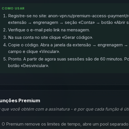
COMO USAR
Registre-se no site: anon-vpn.ru/premium-access-payment/reg
extensão → engrenagem → seção «Conta» → botão «Abrir sit
Verifique o e-mail pelo link na mensagem.
Na sua conta no site clique «Gerar código».
Copie o código. Abra a janela da extensão → engrenagem →
campo e clique «Vincular».
Pronto. A partir de agora suas sessões são de 60 minutos. 
botão «Desvincular».
unções Premium
 que você obtém com a assinatura - e por que cada função é úti
O Premium remove os limites de tempo, abre um pool separado d