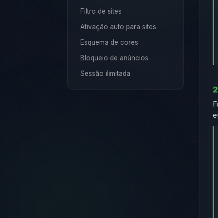
Sessão ilimitada
2
F
e