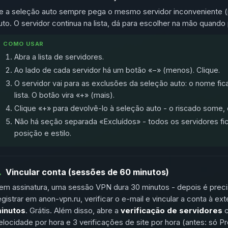
e a seleção auto sempre pega o mesmo servidor inconveniente (pin
uto. O servidor continua na lista, dá para escolher na mão quando 
COMO USAR
Abra a lista de servidores.
Ao lado de cada servidor há um botão «−» (menos). Clique.
O servidor vai para as exclusões da seleção auto: o nome fica
lista. O botão vira «+» (mais).
Clique «+» para devolvê-lo à seleção auto - o riscado some, 
Não há seção separada «Excluídos» - todos os servidores f
posição e estilo.
.
Vincular conta (sessões de 60 minutos)
em assinatura, uma sessão VPN dura 30 minutos - depois é preci
egistrar em anon-vpn.ru, verificar o e-mail e vincular a conta à 
inutos
. Grátis. Além disso, abre a
verificação de servidores
c
elocidade por hora e 3 verificações de site por hora (antes: só P