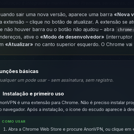
tualização é integrada e mantém tudo: Premium, servidores, co
uando sair uma nova versão, aparece uma barra
«Nova v
a extensão – clique no botão de atualizar. A extensão se a
e não houver barra ou o botão não ajudou – abra
chrome
ndereços, ative o
«Modo de desenvolvedor»
(interruptor 
em
«Atualizar»
no canto superior esquerdo. O Chrome vai ver
unções básicas
ualquer um pode usar - sem assinatura, sem registro.
.
Instalação e primeiro uso
nonVPN é uma extensão para Chrome. Não é preciso instalar pro
o navegador. Após a instalação, o ícone do escudo aparece à dir
COMO USAR
Abra a Chrome Web Store e procure AnonVPN, ou clique em «