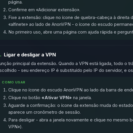
página.
Confirme em «Adicionar extensão».
Fixe a extensão: clique no ícone de quebra-cabeça à direita 
«alfinete» ao lado de AnonVPN - o ícone do escudo permanece
No primeiro uso, abre uma página com ajuda rápida e pergunt
.
Ligar e desligar a VPN
unção principal da extensão. Quando a VPN está ligada, todo o t
scolhido - seu endereço IP é substituído pelo IP do servidor, e 
COMO USAR
Clique no ícone do escudo AnonVPN ao lado da barra de end
Clique no botão
«Ativar VPN»
na janela.
Aguarde a confirmação: o ícone da extensão muda do estado 
aparece um cronômetro de sessão.
Para desligar - abra a janela novamente e clique no mesmo
VPN»).