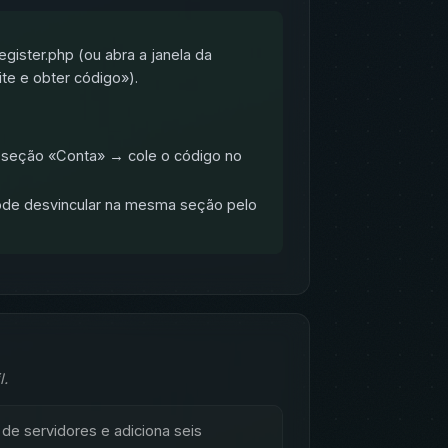
ister.php (ou abra a janela da
e e obter código»).
 seção «Conta» → cole o código no
Pode desvincular na mesma seção pelo
l.
e servidores e adiciona seis