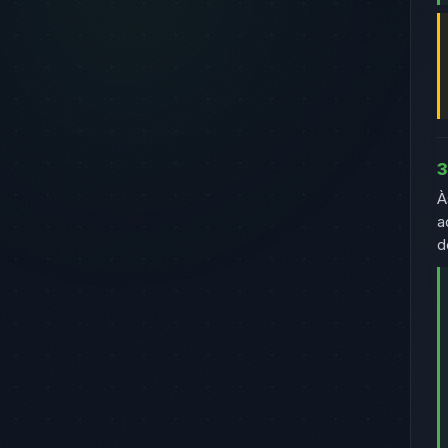
3
À
a
d