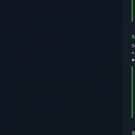
5
S
«
s
6